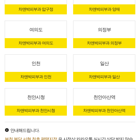
차앤박피부과 압구정
차앤박피부과 양재
여의도
의정부
차앤박피부과 여의도
차앤박피부과 의정부
인천
일산
차앤박피부과 인천
차앤박피부과 일산
천안시청
천안아산역
차앤박피부과 천안시청
차앤박피부과 천안아산역
안내해드립니다.
부천,분당 서현,천호,평택지점
은 사정상 카카오톡 실시간 상담 받지 않습