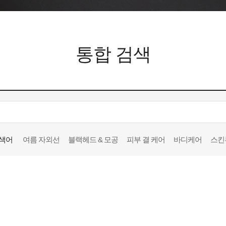
통합 검색
색어
여름 자외선
블랙헤드 & 모공
피부 결 케어
바디케어
스킨