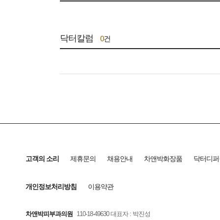
닥터칼럼
0
건
고객의 소리
제휴문의
채용안내
차앤박화장품
닥터디퍼
개인정보처리방침
이용약관
차앤박피부과의원
110-18-49630 대표자 : 박진성