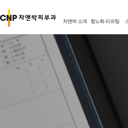
차앤박 소개
항노화·리프팅