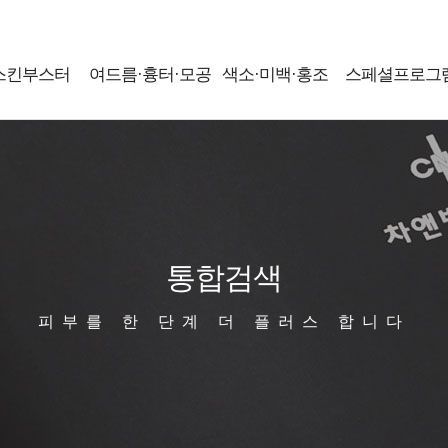
스킨부스터
여드름·흉터·모공
색소·미백·홍조
스페셜프로그
통합검색
피부를 한 단계 더 플러스 합니다